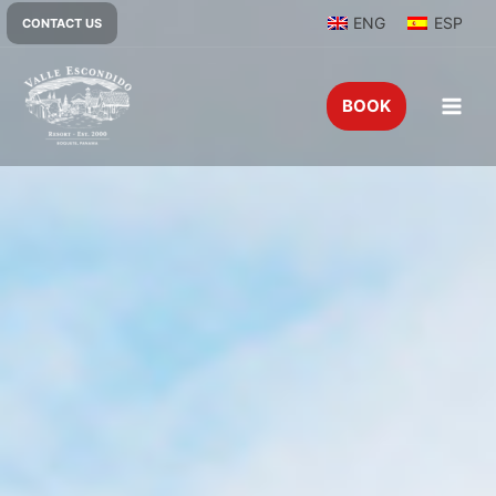
Home
»
rueda de la vida esp
ENG
ESP
CONTACT US
BOOK