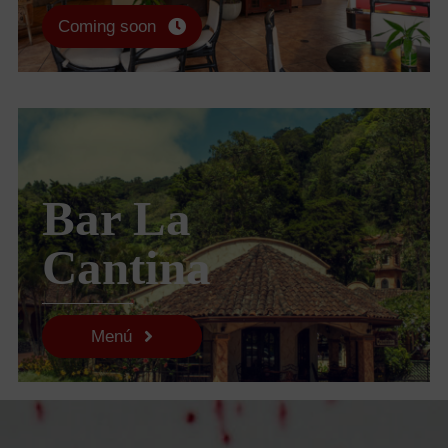
Coming soon
.
Bar La
Cantina
Menú