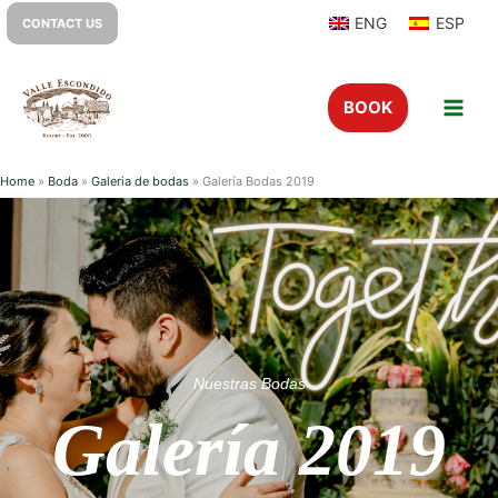
ENG
ESP
CONTACT US
BOOK
Home
»
Boda
»
Galeria de bodas
»
Galería Bodas 2019
Nuestras Bodas
Galería 2019