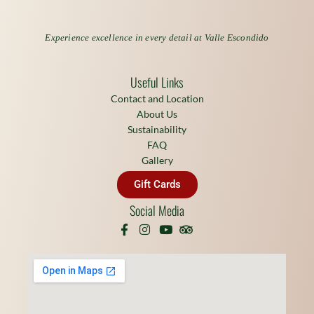
Experience excellence in every detail at Valle Escondido
Useful Links
Contact and Location
About Us
Sustainability
FAQ
Gallery
Gift Cards
Social Media
F
I
Y
T
a
n
o
r
c
s
u
i
e
t
t
p
b
a
u
a
o
g
b
d
o
r
e
v
k
a
i