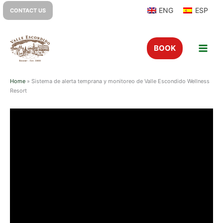
ENG
ESP
CONTACT US
BOOK
Home
»
Sistema de alerta temprana y monitoreo de Valle Escondido Wellness
Resort