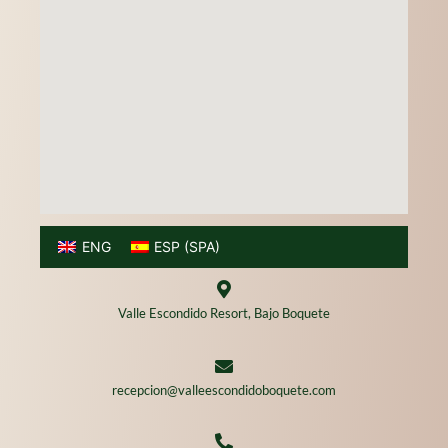
-
m
s
f
o
r
ENG
ESP
(
SPA
)
Valle Escondido Resort, Bajo Boquete
recepcion@valleescondidoboquete.com